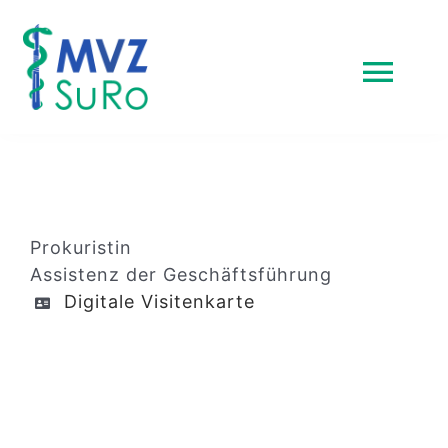
Zum
Inhalt
springen
Togg
Navi
Startseite
Leistungsspektrum
Prokuristin
Assistenz der Geschäftsführung
Team
Digitale Visitenkarte
Karriere & Jobs
Kontakt