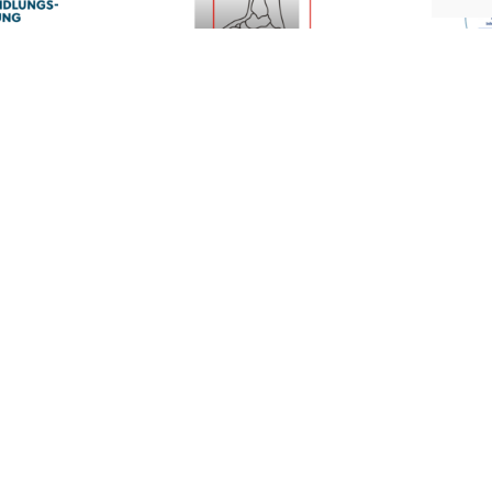
Ärzte
Adresse
l
MVZ Sulzbach-
l
Rosenberg
ck
Obere Gartenstraße 13
hofer
A
92237 Sulzbach-
Rosenberg