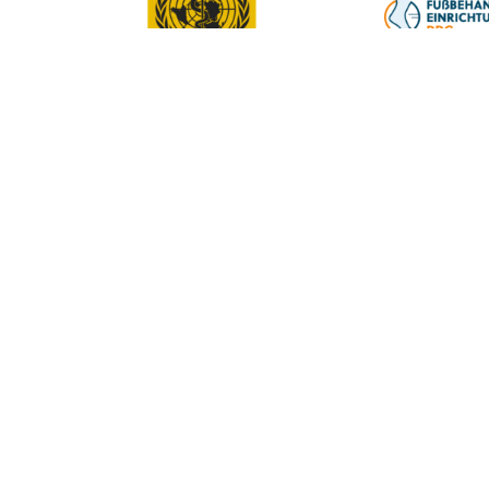
Ärzte
Kooperierende 
Dr. Michael Scherer
Dr. Alfons Scher
Dr. Walter Luyken
Dr. Franz Hacke
Dr. Marina Koller
Dr. Günther Bo
Dr. Hans Rogen