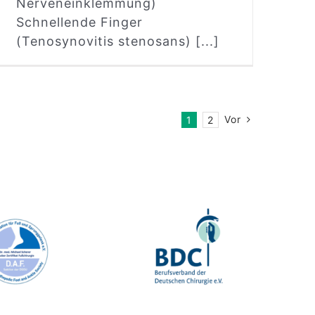
Nerveneinklemmung)
Schnellende Finger
(Tenosynovitis stenosans) [...]
Vor
1
2