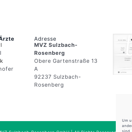
Ärzte
Adresse
l
MVZ Sulzbach-
l
Rosenberg
ck
Obere Gartenstraße 13
hofer
A
92237 Sulzbach-
Rosenberg
Um u
ander
sind,