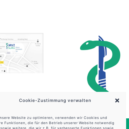
Cookie-Zustimmung verwalten
nsere Website zu optimieren, verwenden wir Cookies und
e Funktionen, die für den Betrieb unserer Website notwendig
 sowie weitere, die wir z.B. für verbesserte Funktionen sowie