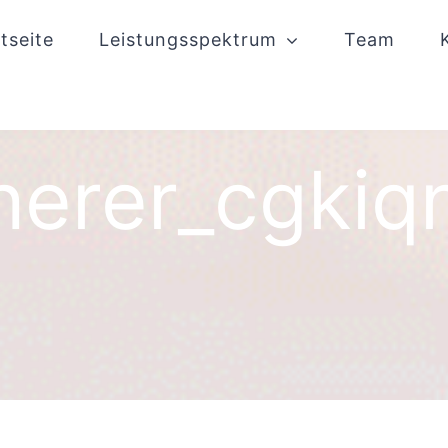
tseite
Leistungsspektrum
Team
herer_cgkiq