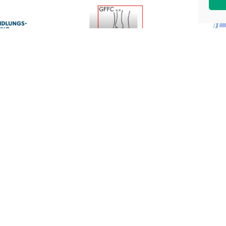
Ärzte
Adresse
l
MVZ Sulzbach-
l
Rosenberg
ck
Obere Gartenstraße 13
hofer
A
92237 Sulzbach-
Rosenberg