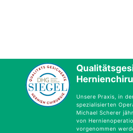
Qualitätsges
Hernienchiru
Unsere Praxis, in d
spezialisierten Oper
Michael Scherer jähr
von Hernien
operati
vorgenommen werde