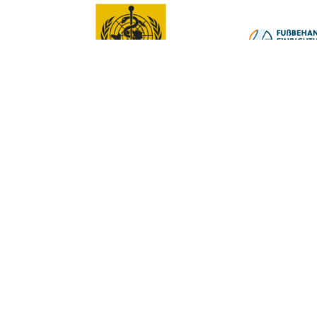
Ärzte
Kooperierende 
Dr. Michael Scherer
Dr. Alfons Scher
Dr. Walter Luyken
Dr. Franz Hacke
Dr. Marina Koller
Dr. Günther Bo
Dr. Hans Rogen