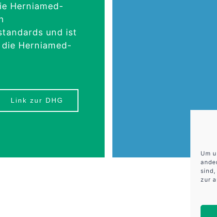
die Herniamed-
n
standards und ist
n die Herniamed-
Link zur DHG
Um u
ander
sind,
zur 