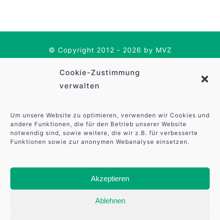
© Copyright 2012 - 2026 by MVZ
Sulzbach-Rosenberg GmbH | All
Cookie-Zustimmung
Rights Reserved |
Impressum
|
verwalten
Datenschutzerklärung
Um unsere Website zu optimieren, verwenden wir Cookies und
andere Funktionen, die für den Betrieb unserer Website
notwendig sind, sowie weitere, die wir z.B. für verbesserte
Deutsch
English
(
Englisch
)
Funktionen sowie zur anonymen Webanalyse einsetzen.
Akzeptieren
Ablehnen